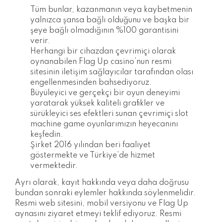
Tüm bunlar, kazanmanın veya kaybetmenin
yalnızca şansa bağlı olduğunu ve başka bir
şeye bağlı olmadığının %100 garantisini
verir.
Herhangi bir cihazdan çevrimiçi olarak
oynanabilen Flag Up casino’nun resmi
sitesinin iletişim sağlayıcılar tarafından olası
engellenmesinden bahsediyoruz.
Büyüleyici ve gerçekçi bir oyun deneyimi
yaratarak yüksek kaliteli grafikler ve
sürükleyici ses efektleri sunan çevrimiçi slot
machine game oyunlarımızın heyecanını
keşfedin.
Şirket 2016 yılından beri faaliyet
göstermekte ve Türkiye’de hizmet
vermektedir.
Ayrı olarak, kayıt hakkında veya daha doğrusu
bundan sonraki eylemler hakkında söylenmelidir.
Resmi web sitesini, mobil versiyonu ve Flag Up
aynasını ziyaret etmeyi teklif ediyoruz. Resmi