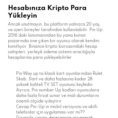
Hesabınıza Kripto Para
Yükleyin
Ancak unutmayın, bu platform yalnızca 20 yaş
ve üzeri bireyler tarafından kullanılabilir. Pin Up,
2016’daki lansmanından bu yana kumar
pazarında öne çıkan bir oyuncu olarak kendini
kanıtlıyor. Binance kripto borsasındaki hesap
sahipleri, yerleşik ödeme sistemi aracılığıyla
hesaplarına para yükleyebilirler.
Pin Way up ta klasik kart oyunlarından Rulet,
Skab, Dart ve daha fazlasına kadar 28
yüksek kaliteli TV SET oyununu keşfedin.
Ayrıca, Pin number Up kodları oyunculara
daha fazla fırsat sunar ve mali durumlarını
önemli ölçüde iyileştirir.
Cevap Pin-Up’ın mobil versiyonu ve akıllı
telefonlar için uygulaması var mı??