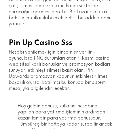
kullanılarak rastgele belirlenir. Müşterinin çarkı
çalıştırması empieza okun hangi sektörde
duracağını görmesi gerekir. Bir kazanç olarak,
bahis için kullanılabilecek belirli bir added bonus
yatırılır.
Pin Up Casino Sss
Hesabı yenilemek için pincoinler verilir –
oyunculara PNC durumları atanır. Resmi casino
web sitesi karlı bonuslar ve promosyon kodları
sunuyor, etkinleştirilmesi basit olan. Pin
Upwards promosyon kodunun etkinleştirilmesi
başarılı olursa, katılımcı bu konuda bir sistem
mesajıyla bilgilendirilecektir.
Hoş geldin bonusu, kullanıcı hesabına
yapılan para yatırma işleminin ardından
kazanılan bir para yatırma bonusudur.
Tüm süreç bir haftaya kadar sürebilir ancak