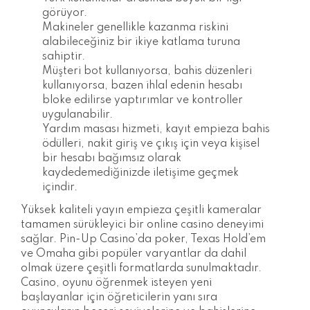
görüyor.
Makineler genellikle kazanma riskini
alabileceğiniz bir ikiye katlama turuna
sahiptir.
Müşteri bot kullanıyorsa, bahis düzenleri
kullanıyorsa, bazen ihlal edenin hesabı
bloke edilirse yaptırımlar ve kontroller
uygulanabilir.
Yardım masası hizmeti, kayıt empieza bahis
ödülleri, nakit giriş ve çıkış için veya kişisel
bir hesabı bağımsız olarak
kaydedemediğinizde iletişime geçmek
içindir.
Yüksek kaliteli yayın empieza çeşitli kameralar
tamamen sürükleyici bir online casino deneyimi
sağlar. Pin-Up Casino’da poker, Texas Hold’em
ve Omaha gibi popüler varyantlar da dahil
olmak üzere çeşitli formatlarda sunulmaktadır.
Casino, oyunu öğrenmek isteyen yeni
başlayanlar için öğreticilerin yanı sıra