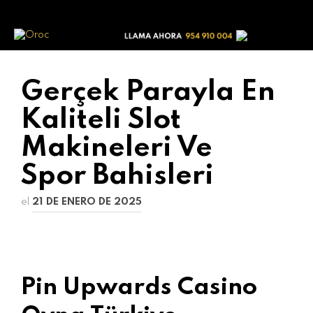
Gerçek Parayla En
Kaliteli Slot
Makineleri Ve
Spor Bahisleri
el
21 DE ENERO DE 2025
Pin Upwards Casino