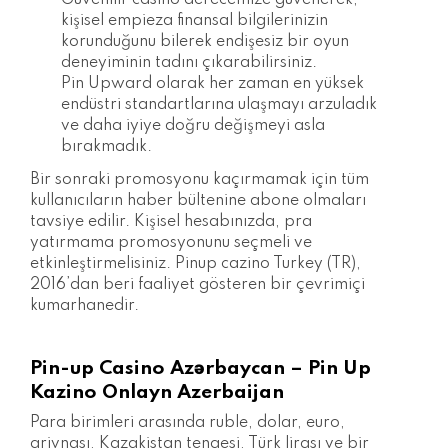
Güvenilir casino derecemize güvenerek,
kişisel empieza finansal bilgilerinizin
korunduğunu bilerek endişesiz bir oyun
deneyiminin tadını çıkarabilirsiniz.
Pin Upward olarak her zaman en yüksek
endüstri standartlarına ulaşmayı arzuladık
ve daha iyiye doğru değişmeyi asla
bırakmadık.
Bir sonraki promosyonu kaçırmamak için tüm
kullanıcıların haber bültenine abone olmaları
tavsiye edilir. Kişisel hesabınızda, pra
yatırmama promosyonunu seçmeli ve
etkinleştirmelisiniz. Pinup cazino Turkey (TR),
2016’dan beri faaliyet gösteren bir çevrimiçi
kumarhanedir.
Pin-up Casino Azərbaycan – Pin Up
Kazino Onlayn Azerbaijan
Para birimleri arasında ruble, dolar, euro,
grivnası, Kazakistan tengesi, Türk lirası ve bir