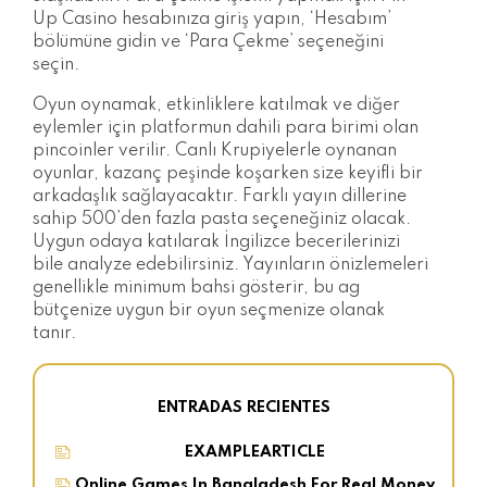
Up Casino hesabınıza giriş yapın, ‘Hesabım’
bölümüne gidin ve ‘Para Çekme’ seçeneğini
seçin.
Oyun oynamak, etkinliklere katılmak ve diğer
eylemler için platformun dahili para birimi olan
pincoinler verilir. Canlı Krupiyelerle oynanan
oyunlar, kazanç peşinde koşarken size keyifli bir
arkadaşlık sağlayacaktır. Farklı yayın dillerine
sahip 500’den fazla pasta seçeneğiniz olacak.
Uygun odaya katılarak İngilizce becerilerinizi
bile analyze edebilirsiniz. Yayınların önizlemeleri
genellikle minimum bahsi gösterir, bu ag
bütçenize uygun bir oyun seçmenize olanak
tanır.
ENTRADAS RECIENTES
EXAMPLEARTICLE
Online Games In Bangladesh For Real Money