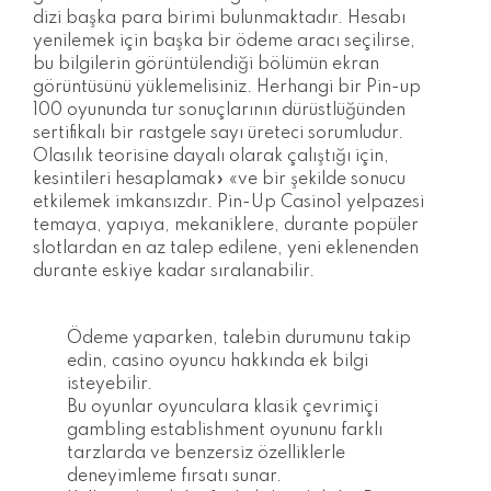
dizi başka para birimi bulunmaktadır. Hesabı
yenilemek için başka bir ödeme aracı seçilirse,
bu bilgilerin görüntülendiği bölümün ekran
görüntüsünü yüklemelisiniz. Herhangi bir Pin-up
100 oyununda tur sonuçlarının dürüstlüğünden
sertifikalı bir rastgele sayı üreteci sorumludur.
Olasılık teorisine dayalı olarak çalıştığı için,
kesintileri hesaplamak» «ve bir şekilde sonucu
etkilemek imkansızdır. Pin-Up Casino1 yelpazesi
temaya, yapıya, mekaniklere, durante popüler
slotlardan en az talep edilene, yeni eklenenden
durante eskiye kadar sıralanabilir.
Ödeme yaparken, talebin durumunu takip
edin, casino oyuncu hakkında ek bilgi
isteyebilir.
Bu oyunlar oyunculara klasik çevrimiçi
gambling establishment oyununu farklı
tarzlarda ve benzersiz özelliklerle
deneyimleme fırsatı sunar.