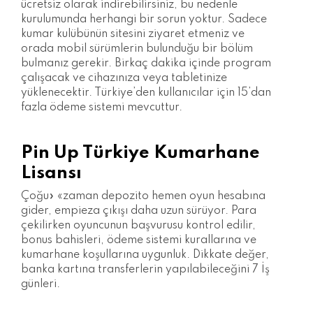
ücretsiz olarak indirebilirsiniz, bu nedenle
kurulumunda herhangi bir sorun yoktur. Sadece
kumar kulübünün sitesini ziyaret etmeniz ve
orada mobil sürümlerin bulunduğu bir bölüm
bulmanız gerekir. Birkaç dakika içinde program
çalışacak ve cihazınıza veya tabletinize
yüklenecektir. Türkiye’den kullanıcılar için 15’dan
fazla ödeme sistemi mevcuttur.
Pin Up Türkiye Kumarhane
Lisansı
Çoğu» «zaman depozito hemen oyun hesabına
gider, empieza çıkışı daha uzun sürüyor. Para
çekilirken oyuncunun başvurusu kontrol edilir,
bonus bahisleri, ödeme sistemi kurallarına ve
kumarhane koşullarına uygunluk. Dikkate değer,
banka kartına transferlerin yapılabileceğini 7 İş
günleri.