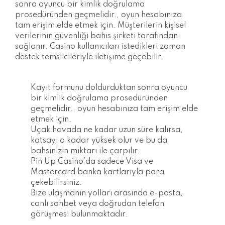
sonra oyuncu bir kimlik doğrulama
prosedüründen geçmelidir., oyun hesabınıza
tam erişim elde etmek için. Müşterilerin kişisel
verilerinin güvenliği bahis şirketi tarafından
sağlanır. Casino kullanıcıları istedikleri zaman
destek temsilcileriyle iletişime geçebilir.
Kayıt formunu doldurduktan sonra oyuncu
bir kimlik doğrulama prosedüründen
geçmelidir., oyun hesabınıza tam erişim elde
etmek için.
Uçak havada ne kadar uzun süre kalırsa,
katsayı o kadar yüksek olur ve bu da
bahsinizin miktarı ile çarpılır.
Pin Up Casino’da sadece Visa ve
Mastercard banka kartlarıyla para
çekebilirsiniz.
Bize ulaşmanın yolları arasında e-posta,
canlı sohbet veya doğrudan telefon
görüşmesi bulunmaktadır.