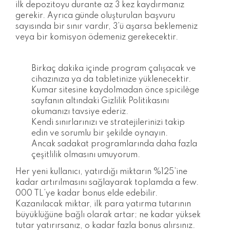
ilk depozitoyu durante az 3 kez kaydırmanız
gerekir. Ayrıca günde oluşturulan başvuru
sayısında bir sınır vardır, 3’ü aşarsa beklemeniz
veya bir komisyon ödemeniz gerekecektir.
Birkaç dakika içinde program çalışacak ve
cihazınıza ya da tabletinize yüklenecektir.
Kumar sitesine kaydolmadan önce spicilège
sayfanın altındaki Gizlilik Politikasını
okumanızı tavsiye ederiz.
Kendi sınırlarınızı ve stratejilerinizi takip
edin ve sorumlu bir şekilde oynayın.
Ancak sadakat programlarında daha fazla
çeşitlilik olmasını umuyorum.
Her yeni kullanıcı, yatırdığı miktarın %125’ine
kadar artırılmasını sağlayarak toplamda a few.
000 TL’ye kadar bonus elde edebilir.
Kazanılacak miktar, ilk para yatırma tutarının
büyüklüğüne bağlı olarak artar; ne kadar yüksek
tutar yatırırsanız, o kadar fazla bonus alırsınız.