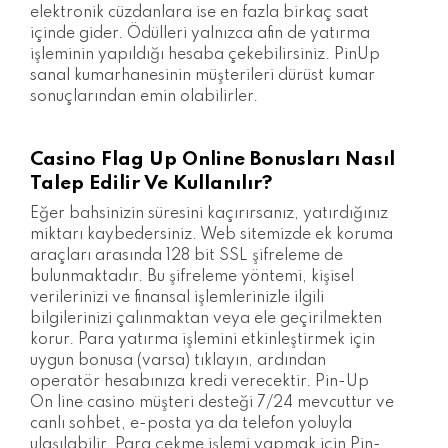
elektronik cüzdanlara ise en fazla birkaç saat
içinde gider. Ödülleri yalnızca afin de yatırma
işleminin yapıldığı hesaba çekebilirsiniz. PinUp
sanal kumarhanesinin müşterileri dürüst kumar
sonuçlarından emin olabilirler.
Casino Flag Up Online Bonusları Nasıl
Talep Edilir Ve Kullanılır?
Eğer bahsinizin süresini kaçırırsanız, yatırdığınız
miktarı kaybedersiniz. Web sitemizde ek koruma
araçları arasında 128 bit SSL şifreleme de
bulunmaktadır. Bu şifreleme yöntemi, kişisel
verilerinizi ve finansal işlemlerinizle ilgili
bilgilerinizi çalınmaktan veya ele geçirilmekten
korur. Para yatırma işlemini etkinleştirmek için
uygun bonusa (varsa) tıklayın, ardından
operatör hesabınıza kredi verecektir. Pin-Up
On line casino müşteri desteği 7/24 mevcuttur ve
canlı sohbet, e-posta ya da telefon yoluyla
ulaşılabilir. Para çekme işlemi yapmak için Pin-