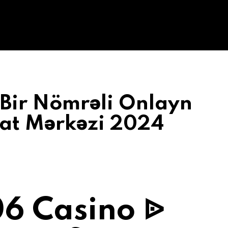
Bir Nömrəli Onlayn
at Mərkəzi 2024
06 Casino ᐉ