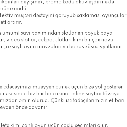
nkoinləri dəyişmək, promo kodu aktivləşdirməklə
k mümkündür.
fektiv müştəri dəstəyini qoruyub saxlaması oyunçular
i artırır.
n ümumi sayı baxımından slotlar ən böyük paya
r, video slotlar, cekpot slotları kimi bir çox növü
 çoxsaylı oyun mövzuları və bonus xüsusiyyətlərini
iyə edəcəyimizi müəyyən etmək üçün bizə yol göstərən
r əsasında biz hər bir casino online saytını tövsiyə
mızdan əmin oluruq. Çünki istifadəçilərimizin etibarı
şeydən öndə dayanır.
etə kimi canlı oyun üçün çoxlu seçimləri olur.