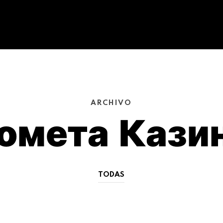
ARCHIVO
омета Кази
TODAS